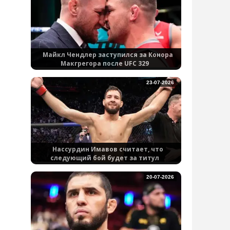
Майкл Чендлер заступился за Конора
Макгрегора после UFC 329
23-07-2026
Нассурдин Имавов считает, что
следующий бой будет за титул
20-07-2026