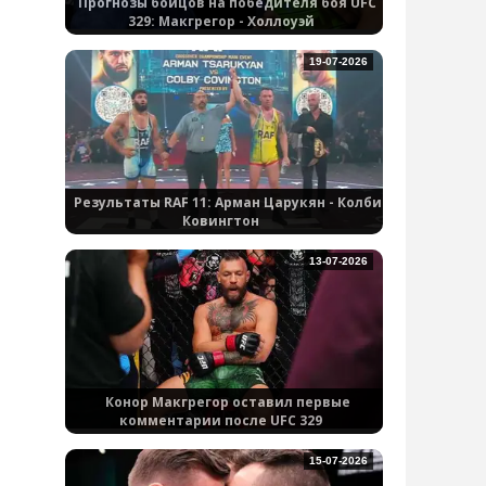
Прогнозы бойцов на победителя боя UFC
329: Макгрегор - Холлоуэй
19-07-2026
Результаты RAF 11: Арман Царукян - Колби
Ковингтон
13-07-2026
Конор Макгрегор оставил первые
комментарии после UFC 329
15-07-2026