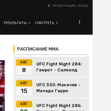
/
РЕГИСТРАЦИЯ
ВХОД
РЕЗУЛЬТАТЫ
СМОТРЕТЬ
arrow_downward
arrow_downward
РАСПИСАНИЕ ММА
АВГ
UFC Fight Night 284:
8
Гамрот - Салкилд
АВГ
UFC 330: Махачев -
15
Мачадо Гарри
АВГ
UFC Fight Night 285: