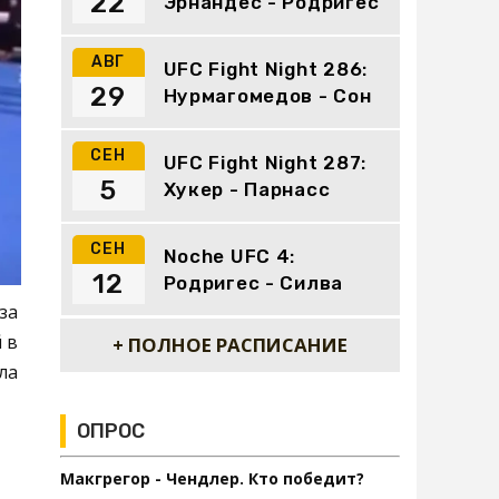
22
Эрнандес - Родригес
АВГ
UFC Fight Night 286:
29
Нурмагомедов - Сон
СЕН
UFC Fight Night 287:
5
Хукер - Парнасс
СЕН
Noche UFC 4:
12
Родригес - Силва
за
 в
+ ПОЛНОЕ РАСПИСАНИЕ
ла
ОПРОС
Макгрегор - Чендлер. Кто победит?