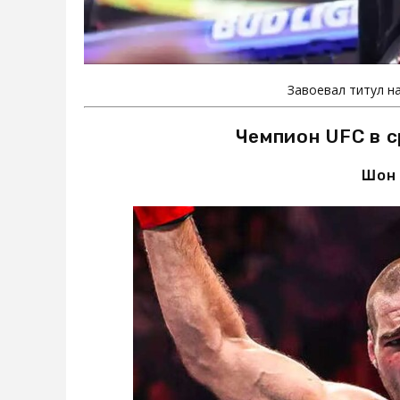
Завоевал титул н
Чемпион UFC в 
Шон 