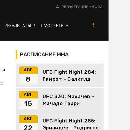
/
РЕГИСТРАЦИЯ
ВХОД
РЕЗУЛЬТАТЫ
СМОТРЕТЬ
arrow_downward
arrow_downward
РАСПИСАНИЕ ММА
для
АВГ
UFC Fight Night 284:
8
Гамрот - Салкилд
аз
АВГ
UFC 330: Махачев -
15
Мачадо Гарри
АВГ
UFC Fight Night 285:
22
Эрнандес - Родригес