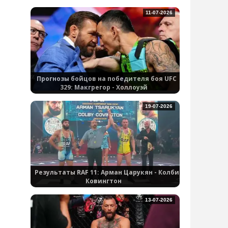
11-07-2026
Прогнозы бойцов на победителя боя UFC
329: Макгрегор - Холлоуэй
19-07-2026
Результаты RAF 11: Арман Царукян - Колби
Ковингтон
13-07-2026