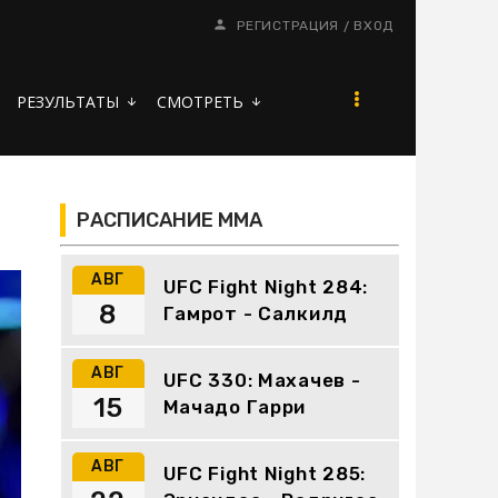
/
РЕГИСТРАЦИЯ
ВХОД
РЕЗУЛЬТАТЫ
СМОТРЕТЬ
arrow_downward
arrow_downward
РАСПИСАНИЕ ММА
АВГ
UFC Fight Night 284:
8
Гамрот - Салкилд
АВГ
UFC 330: Махачев -
15
Мачадо Гарри
АВГ
UFC Fight Night 285: