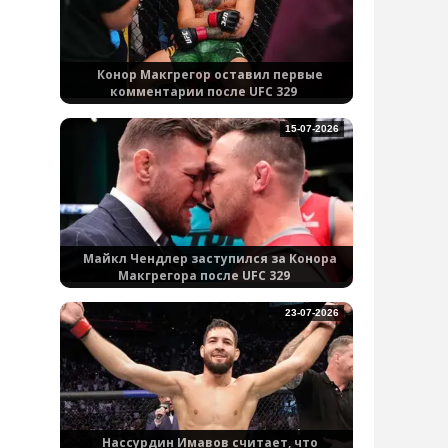
Конор Макгрегор оставил первые
комментарии после UFC 329
15-07-2026
Майкл Чендлер заступился за Конора
Макгрегора после UFC 329
23-07-2026
Нассурдин Имавов считает, что