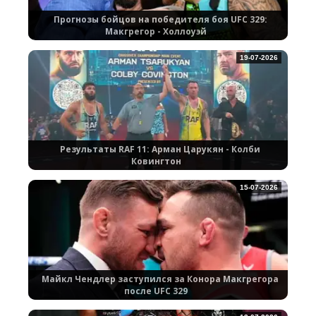
Прогнозы бойцов на победителя боя UFC 329:
Макгрегор - Холлоуэй
19-07-2026
Результаты RAF 11: Арман Царукян - Колби
Ковингтон
15-07-2026
Майкл Чендлер заступился за Конора Макгрегора
после UFC 329