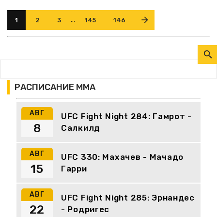
...
1
2
3
145
146
РАСПИСАНИЕ ММА
АВГ
UFC Fight Night 284: Гамрот -
8
Салкилд
АВГ
UFC 330: Махачев - Мачадо
15
Гарри
АВГ
UFC Fight Night 285: Эрнандес
22
- Родригес