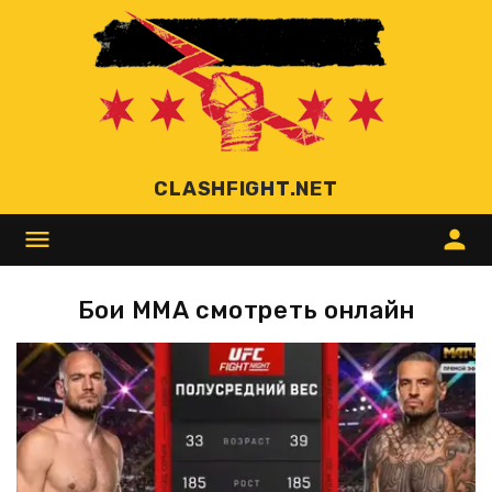
CLASHFIGHT.NET
menu
person
Бои ММА смотреть онлайн