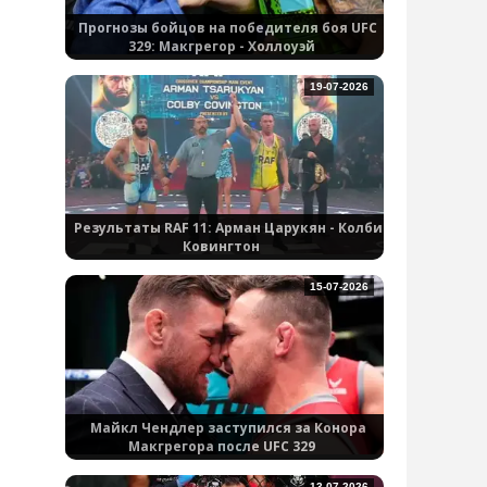
Прогнозы бойцов на победителя боя UFC
329: Макгрегор - Холлоуэй
19-07-2026
Результаты RAF 11: Арман Царукян - Колби
Ковингтон
15-07-2026
Майкл Чендлер заступился за Конора
Макгрегора после UFC 329
13-07-2026