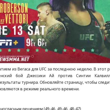
ытием из Вегаса для UFC за последнюю неделю. В этот р
нский бой Джессики Ай против Синтии Калвилл
зультаты турнира. Обновляйте страницу, чтобы следи
новляются в режиме реального времени.
ногласным решением (49-46, 49-46, 48-47)