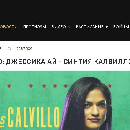
ОВОСТИ
ПРОГНОЗЫ
ВИДЕО
РАСПИСАНИЕ
БОЙЦЫ
arrow_downward
arrow_downward
й
19587609
10: ДЖЕССИКА АЙ - СИНТИЯ КАЛВИЛЛ