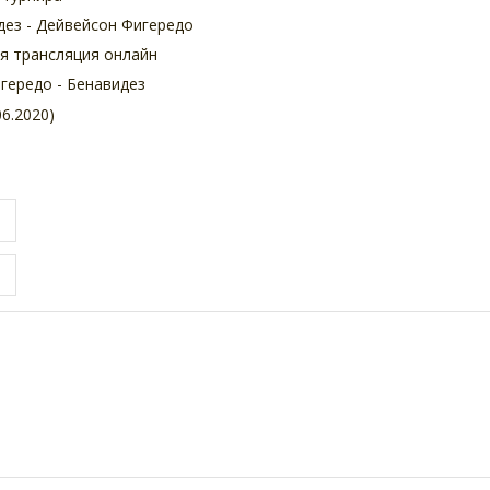
дез - Дейвейсон Фигередо
ая трансляция онлайн
игередо - Бенавидез
6.2020)