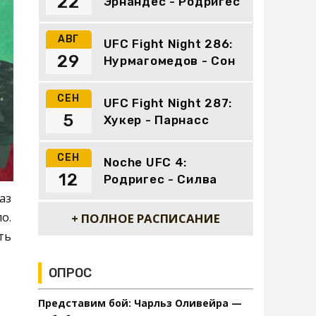
22
Эрнандес - Родригес
АВГ
UFC Fight Night 286:
29
Нурмагомедов - Сон
СЕН
UFC Fight Night 287:
5
Хукер - Парнасс
СЕН
Noche UFC 4:
12
Родригес - Силва
аз
о.
+ ПОЛНОЕ РАСПИСАНИЕ
ть
ОПРОС
Представим бой: Чарльз Оливейра —