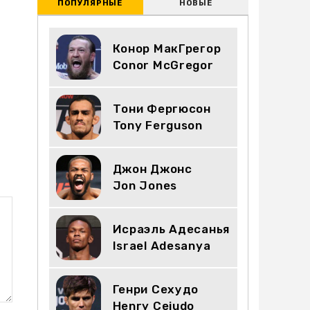
ПОПУЛЯРНЫЕ
НОВЫЕ
Конор МакГрегор
Conor McGregor
Тони Фергюсон
Tony Ferguson
Джон Джонс
Jon Jones
Исраэль Адесанья
Israel Adesanya
Генри Сехудо
Henry Cejudo