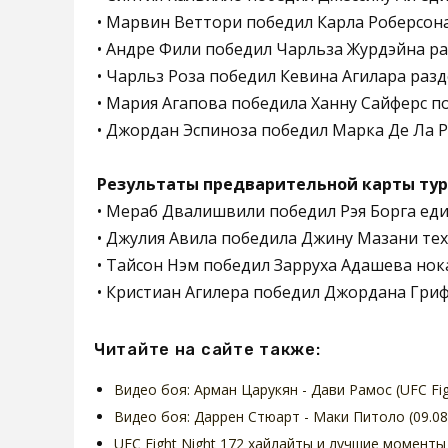
• Марвин Веттори победил Карла Роберсона 
• Андре Фили победил Чарльза Журдэйна раз
• Чарльз Роза победил Кевина Агилара разд
• Мария Агапова победила Ханну Сайферс пос
• Джордан Эспиноза победил Марка Де Ла Ро
Результаты предварительной карты тур
• Мераб Двалишвили победил Рэя Борга един
• Джулия Авила победила Джину Мазани техн
• Тайсон Нэм победил Зарруха Адашева нокау
• Кристиан Агилера победил Джордана Грифф
Читайте на сайте также:
Видео боя: Арман Царукян - Дави Рамос (UFC Fig
Видео боя: Даррен Стюарт - Маки Питоло (09.08
UFC Fight Night 172 хайлайты и лучшие моменты