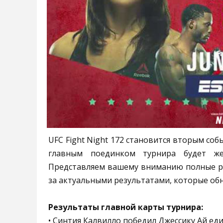
UFC Fight Night 172 становится вторым соб
главным поединком турнира будет же
Представляем вашему вниманию полные ре
за актуальными результатами, которые об
Результаты главной карты турнира:
• Синтия Калвилло победил Джессику Ай еди