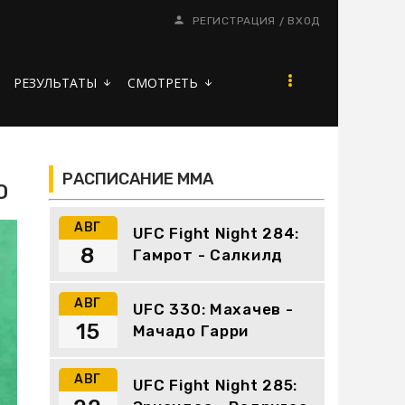
/
РЕГИСТРАЦИЯ
ВХОД
РЕЗУЛЬТАТЫ
СМОТРЕТЬ
arrow_downward
arrow_downward
РАСПИСАНИЕ ММА
О
АВГ
UFC Fight Night 284:
8
Гамрот - Салкилд
АВГ
UFC 330: Махачев -
15
Мачадо Гарри
АВГ
UFC Fight Night 285: