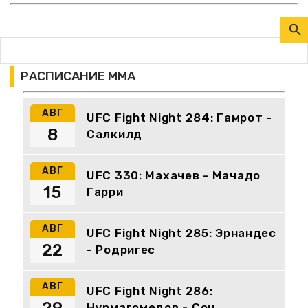
РАСПИСАНИЕ ММА
АВГ
UFC Fight Night 284: Гамрот -
8
Салкилд
АВГ
UFC 330: Махачев - Мачадо
15
Гарри
АВГ
UFC Fight Night 285: Эрнандес
22
- Родригес
АВГ
UFC Fight Night 286:
Нурмагомедов - Сон