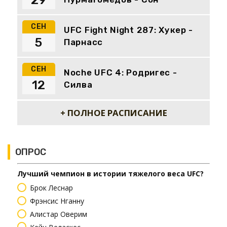
29
СЕН
UFC Fight Night 287: Хукер -
5
Парнасс
СЕН
Noche UFC 4: Родригес -
12
Силва
+ ПОЛНОЕ РАСПИСАНИЕ
ОПРОС
Лучший чемпион в истории тяжелого веса UFC?
Брок Леснар
Фрэнсис Нганну
Алистар Оверим
Кейн Веласкес