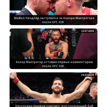
Майкл Чендлер заступился за Конора Макгрегора
после UFC 329
13-07-2026
Конор Макгрегор оставил первые комментарии
после UFC 329
23-07-2026
Нассурдин Имавов считает, что следующий бой