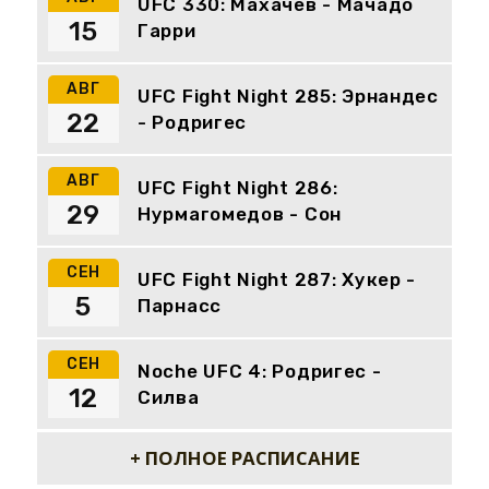
UFC 330: Махачев - Мачадо
15
Гарри
АВГ
UFC Fight Night 285: Эрнандес
22
- Родригес
АВГ
UFC Fight Night 286:
29
Нурмагомедов - Сон
СЕН
UFC Fight Night 287: Хукер -
5
Парнасс
СЕН
Noche UFC 4: Родригес -
12
Силва
+ ПОЛНОЕ РАСПИСАНИЕ