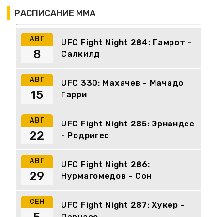
РАСПИСАНИЕ ММА
АВГ
UFC Fight Night 284: Гамрот -
8
Салкилд
АВГ
UFC 330: Махачев - Мачадо
15
Гарри
АВГ
UFC Fight Night 285: Эрнандес
22
- Родригес
АВГ
UFC Fight Night 286:
29
Нурмагомедов - Сон
СЕН
UFC Fight Night 287: Хукер -
Парнасс