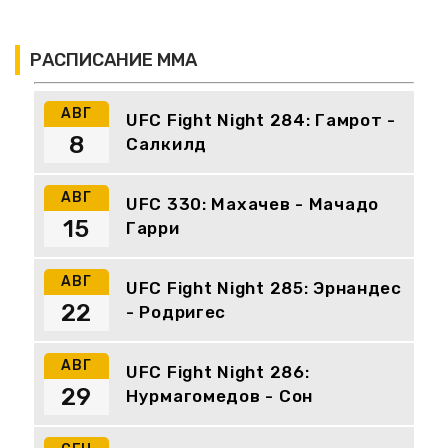
РАСПИСАНИЕ ММА
АВГ
UFC Fight Night 284: Гамрот -
8
Салкилд
АВГ
UFC 330: Махачев - Мачадо
15
Гарри
АВГ
UFC Fight Night 285: Эрнандес
22
- Родригес
АВГ
UFC Fight Night 286:
29
Нурмагомедов - Сон