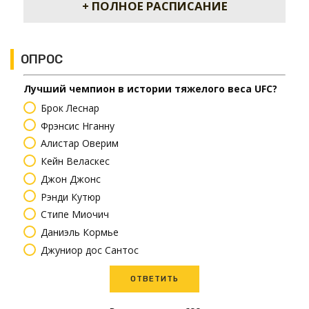
+ ПОЛНОЕ РАСПИСАНИЕ
ОПРОС
Лучший чемпион в истории тяжелого веса UFC?
Брок Леснар
Фрэнсис Нганну
Алистар Оверим
Кейн Веласкес
Джон Джонс
Рэнди Кутюр
Стипе Миочич
Даниэль Кормье
Джуниор дос Сантос