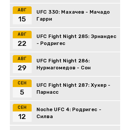
АВГ
UFC 330: Махачев - Мачадо
15
Гарри
АВГ
UFC Fight Night 285: Эрнандес
22
- Родригес
АВГ
UFC Fight Night 286:
29
Нурмагомедов - Сон
СЕН
UFC Fight Night 287: Хукер -
5
Парнасс
СЕН
Noche UFC 4: Родригес -
12
Силва