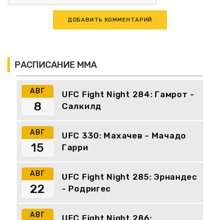
РАСПИСАНИЕ ММА
АВГ
UFC Fight Night 284: Гамрот -
8
Салкилд
АВГ
UFC 330: Махачев - Мачадо
15
Гарри
АВГ
UFC Fight Night 285: Эрнандес
22
- Родригес
АВГ
UFC Fight Night 286: