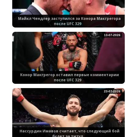
Майкл Чендлер заступился за Конора Макгрегора
после UFC 329
13-07-2026
Конор Макгрегор оставил первые комментарии
после UFC 329
23-07-2026
Нассурдин Имавов считает, что следующий бой
будет за титул