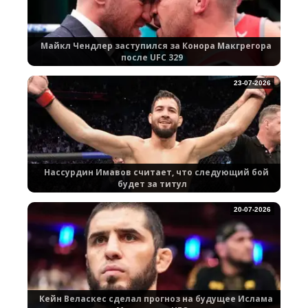
Майкл Чендлер заступился за Конора Макгрегора
после UFC 329
23-07-2026
Нассурдин Имавов считает, что следующий бой
будет за титул
20-07-2026
Кейн Веласкес сделал прогноз на будущее Ислама