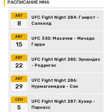
РАСПИСАНИЕ ММА
АВГ
UFC Fight Night 284: Гамрот -
8
Салкилд
АВГ
UFC 330: Махачев - Мачадо
15
Гарри
АВГ
UFC Fight Night 285: Эрнандес
22
- Родригес
АВГ
UFC Fight Night 286:
29
Нурмагомедов - Сон
СЕН
UFC Fight Night 287: Хукер -
5
Парнасс