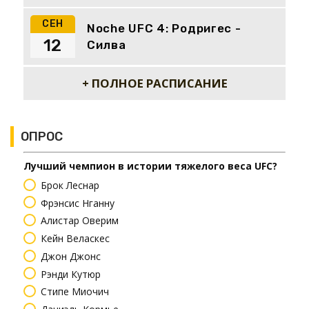
СЕН
Noche UFC 4: Родригес -
12
Силва
+ ПОЛНОЕ РАСПИСАНИЕ
ОПРОС
Лучший чемпион в истории тяжелого веса UFC?
Брок Леснар
Фрэнсис Нганну
Алистар Оверим
Кейн Веласкес
Джон Джонс
Рэнди Кутюр
Стипе Миочич