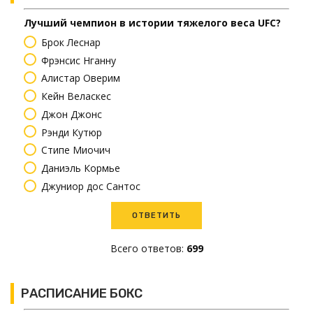
Лучший чемпион в истории тяжелого веса UFC?
Брок Леснар
Фрэнсис Нганну
Алистар Оверим
Кейн Веласкес
Джон Джонс
Рэнди Кутюр
Стипе Миочич
Даниэль Кормье
Джуниор дос Сантос
Всего ответов:
699
РАСПИСАНИЕ БОКС