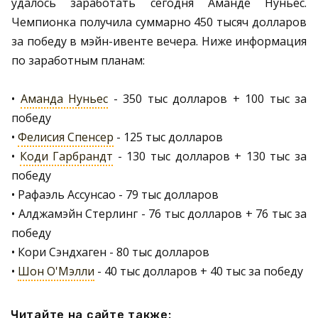
удалось заработать сегодня Аманде Нуньес.
Чемпионка получила суммарно 450 тысяч долларов
за победу в мэйн-ивенте вечера. Ниже информация
по заработным планам:
•
Аманда Нуньес
- 350 тыс долларов + 100 тыс за
победу
•
Фелисия Спенсер
- 125 тыс долларов
•
Коди Гарбрандт
- 130 тыс долларов + 130 тыс за
победу
• Рафаэль Ассунсао - 79 тыс долларов
• Алджамэйн Стерлинг - 76 тыс долларов + 76 тыс за
победу
• Кори Сэндхаген - 80 тыс долларов
•
Шон О'Мэлли
- 40 тыс долларов + 40 тыс за победу
Читайте на сайте также: