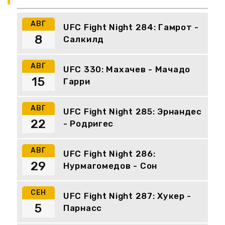
АВГ
UFC Fight Night 284: Гамрот -
8
Салкилд
АВГ
UFC 330: Махачев - Мачадо
15
Гарри
АВГ
UFC Fight Night 285: Эрнандес
22
- Родригес
АВГ
UFC Fight Night 286:
29
Нурмагомедов - Сон
СЕН
UFC Fight Night 287: Хукер -
5
Парнасс