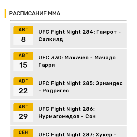
РАСПИСАНИЕ ММА
АВГ
UFC Fight Night 284: Гамрот -
8
Салкилд
АВГ
UFC 330: Махачев - Мачадо
15
Гарри
АВГ
UFC Fight Night 285: Эрнандес
22
- Родригес
АВГ
UFC Fight Night 286:
29
Нурмагомедов - Сон
СЕН
UFC Fight Night 287: Хукер -