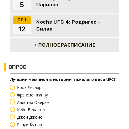
5
Парнасс
СЕН
Noche UFC 4: Родригес -
12
Силва
+ ПОЛНОЕ РАСПИСАНИЕ
ОПРОС
Лучший чемпион в истории тяжелого веса UFC?
Брок Леснар
Фрэнсис Нганну
Алистар Оверим
Кейн Веласкес
Джон Джонс
Рэнди Кутюр