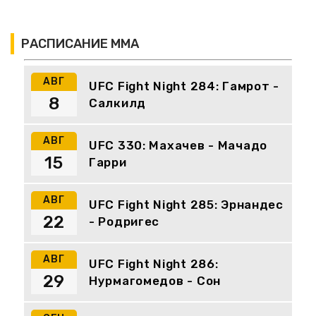
РАСПИСАНИЕ ММА
АВГ
UFC Fight Night 284: Гамрот -
8
Салкилд
АВГ
UFC 330: Махачев - Мачадо
15
Гарри
АВГ
UFC Fight Night 285: Эрнандес
22
- Родригес
АВГ
UFC Fight Night 286:
29
Нурмагомедов - Сон