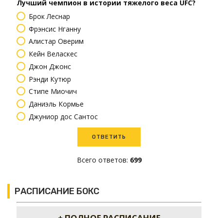
Лучший чемпион в истории тяжелого веса UFC?
Брок Леснар
Фрэнсис Нганну
Алистар Оверим
Кейн Веласкес
Джон Джонс
Рэнди Кутюр
Стипе Миочич
Даниэль Кормье
Джуниор дос Сантос
Всего ответов:
699
РАСПИСАНИЕ БОКС
+ ПОЛНОЕ РАСПИСАНИЕ