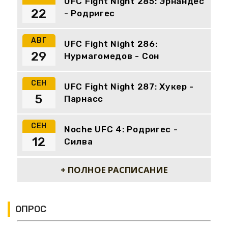
UFC Fight Night 285: Эрнандес
22
- Родригес
АВГ
UFC Fight Night 286:
29
Нурмагомедов - Сон
СЕН
UFC Fight Night 287: Хукер -
5
Парнасс
СЕН
Noche UFC 4: Родригес -
12
Силва
+ ПОЛНОЕ РАСПИСАНИЕ
ОПРОС