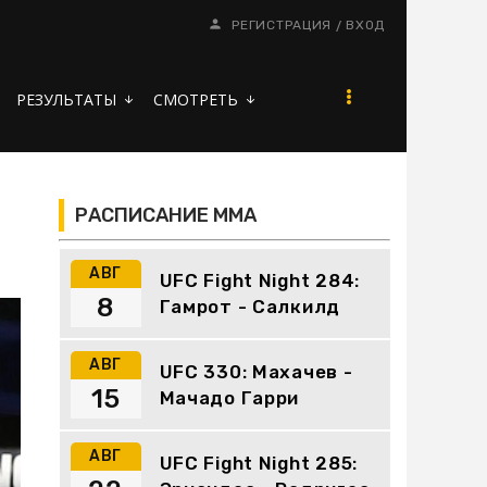
/
РЕГИСТРАЦИЯ
ВХОД
РЕЗУЛЬТАТЫ
СМОТРЕТЬ
arrow_downward
arrow_downward
РАСПИСАНИЕ ММА
АВГ
UFC Fight Night 284:
8
Гамрот - Салкилд
АВГ
UFC 330: Махачев -
15
Мачадо Гарри
АВГ
UFC Fight Night 285: