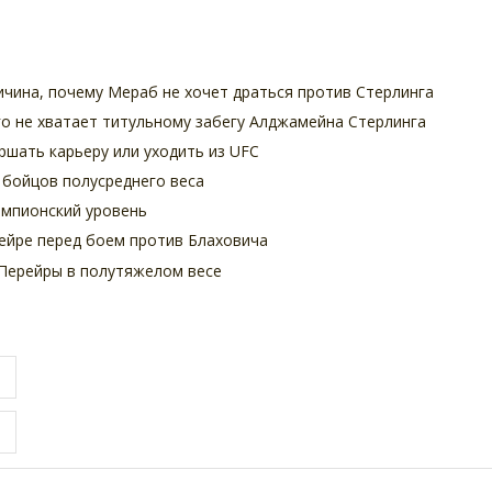
ичина, почему Мераб не хочет драться против Стерлинга
го не хватает титульному забегу Алджамейна Стерлинга
ршать карьеру или уходить из UFC
 бойцов полусреднего веса
емпионский уровень
рейре перед боем против Блаховича
 Перейры в полутяжелом весе