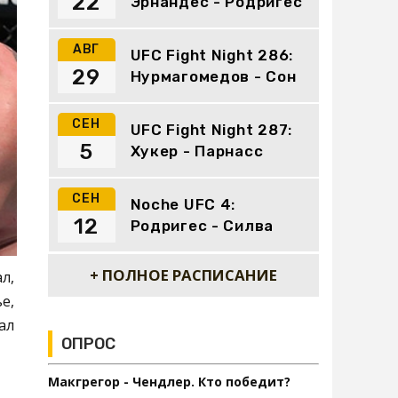
22
Эрнандес - Родригес
АВГ
UFC Fight Night 286:
29
Нурмагомедов - Сон
СЕН
UFC Fight Night 287:
5
Хукер - Парнасс
СЕН
Noche UFC 4:
12
Родригес - Силва
+ ПОЛНОЕ РАСПИСАНИЕ
л,
е,
ал
ОПРОС
Макгрегор - Чендлер. Кто победит?