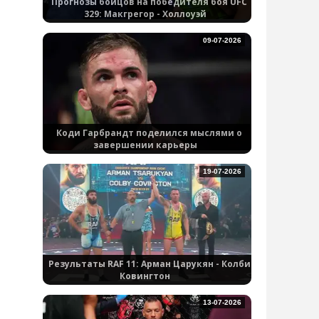
Прогнозы бойцов на победителя боя UFC
329: Макгрегор - Холлоуэй
09-07-2026
Коди Гарбрандт поделился мыслями о
завершении карьеры
19-07-2026
Результаты RAF 11: Арман Царукян - Колби
Ковингтон
13-07-2026