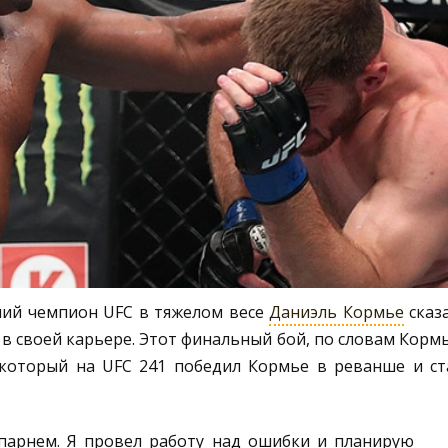
ший чемпион UFC в тяжелом весе
Даниэль Кормье
сказа
 в своей карьере. Этот финальный бой, по словам Кормь
 который на UFC 241 победил Кормье в реванше и ст
 парнем. Я провел работу над ошибки и планирую