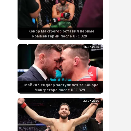
Конор Макгрегор оставил первые
комментарии после UFC 329
15-07-2026
Майкл Чендлер заступился за Конора
Макгрегора после UFC 329
23-07-2026