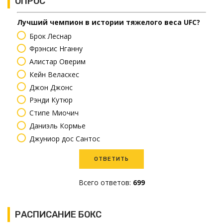
ОПРОС
Лучший чемпион в истории тяжелого веса UFC?
Брок Леснар
Фрэнсис Нганну
Алистар Оверим
Кейн Веласкес
Джон Джонс
Рэнди Кутюр
Стипе Миочич
Даниэль Кормье
Джуниор дос Сантос
Всего ответов:
699
РАСПИСАНИЕ БОКС