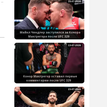
..
15-07-2026
Майкл Чендлер заступился за Конора
Макгрегора после UFC 329
13-07-2026
Конор Макгрегор оставил первые
комментарии после UFC 329
23-07-2026