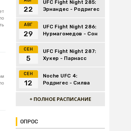
АВГ
UFC Fight Night 285:
22
Эрнандес - Родригес
ет
по
ть
АВГ
UFC Fight Night 286:
29
Нурмагомедов - Сон
СЕН
UFC Fight Night 287:
5
Хукер - Парнасс
СЕН
Noche UFC 4:
ии
12
Родригес - Силва
по
+ ПОЛНОЕ РАСПИСАНИЕ
ОПРОС