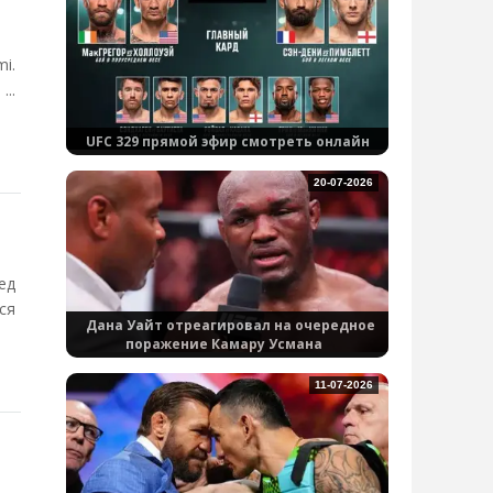
i.
..
UFC 329 прямой эфир смотреть онлайн
20-07-2026
ед
ся
Дана Уайт отреагировал на очередное
поражение Камару Усмана
11-07-2026