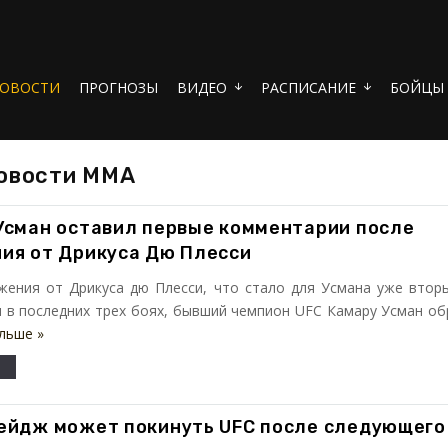
ОВОСТИ
ПРОГНОЗЫ
ВИДЕО
РАСПИСАНИЕ
БОЙЦЫ
arrow_downward
arrow_downward
овости ММА
Усман оставил первые комментарии после
ия от Дрикуса Дю Плесси
жения от Дрикуса дю Плесси, что стало для Усмана уже втор
 в последних трех боях, бывший чемпион UFC Камару Усман об
льше »
ейдж может покинуть UFC после следующего