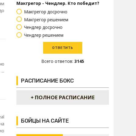
Макгрегор - Чендлер. Кто победит?
ам
до
Макгрегор досрочно
Макгрегор решением
Чендлер досрочно
Чендлер решением
Всего ответов:
3145
ою
..
РАСПИСАНИЕ БОКС
+ ПОЛНОЕ РАСПИСАНИЕ
al
БОЙЦЫ НА САЙТЕ
на
ио