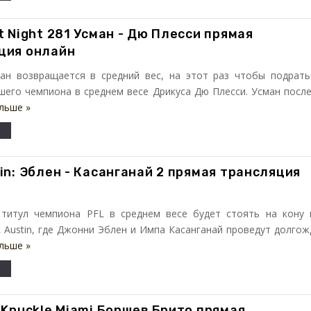
t Night 281 Усман - Дю Плесси прямая
ция онлайн
ан возвращается в средний вес, на этот раз чтобы подрать
шего чемпиона в среднем весе Дрикуса Дю Плесси. Усман после
льше »
in: Эблен - Касанганай 2 прямая трансляция
титул чемпиона PFL в среднем весе будет стоять на кону 
 Austin, где Джонни Эблен и Импа Касанганай проведут долгож
льше »
 Knuckle Miami Борщев Брито прямая