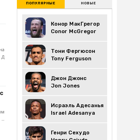
ПОПУЛЯРНЫЕ
НОВЫЕ
Конор МакГрегор
Conor McGregor
на
Тони Фергюсон
 Д
Tony Ferguson
Джон Джонс
Jon Jones
ус
Исраэль Адесанья
ом
Israel Adesanya
..
Генри Сехудо
Henry Cejudo