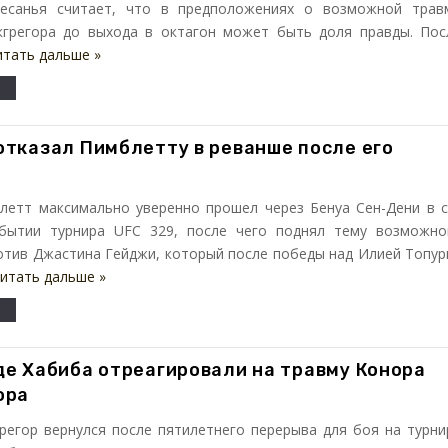
есанья считает, что в предположениях о возможной трав
грегора до выхода в октагон может быть доля правды. Пос
итать дальше »
отказал Пимблетту в реванше после его
летт максимально уверенно прошел через Бенуа Сен-Дени в с
бытии турнира UFC 329, после чего поднял тему возможно
отив Джастина Гейджи, который после победы над Илией Топур
итать дальше »
де Хабиба отреагировали на травму Конора
ора
регор вернулся после пятилетнего перерыва для боя на турни