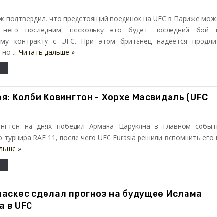
ж подтвердил, что предстоящий поединок на UFC в Париже мож
 него последним, поскольку это будет последний бой 
му контракту с UFC. При этом британец надеется продли
но ...
Читать дальше »
я: Колби Ковингтон - Хорхе Масвидаль (UFC
нгтон на днях победил Армана Царукяна в главном событ
 турнира RAF 11, после чего UFC Eurasia решили вспомнить его 
льше »
ласкес сделал прогноз на будущее Ислама
а в UFC