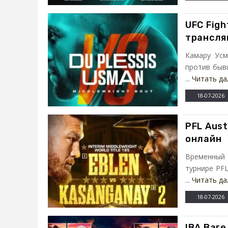
UFC Figh
трансля
Камару Усм
против быв
...
Читать да
18-07-2026
PFL Aust
онлайн
Временный 
турнире PFL
...
Читать да
18-07-2026
IBA Bare