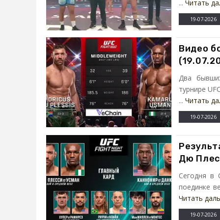
...
Читать да
19-07-2026
Видео б
(19.07.2
Два бывши
турнире UFC
...
Читать да
19-07-2026
Результа
Дю Плес
Сегодня в 
поединке ве
Читать дал
19-07-2026