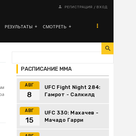
/
РЕГИСТРАЦИЯ
ВХОД
РЕЗУЛЬТАТЫ
СМОТРЕТЬ
arrow_downward
arrow_downward
РАСПИСАНИЕ ММА
АВГ
UFC Fight Night 284:
ым
8
Гамрот - Салкилд
ра
АВГ
UFC 330: Махачев -
15
Мачадо Гарри