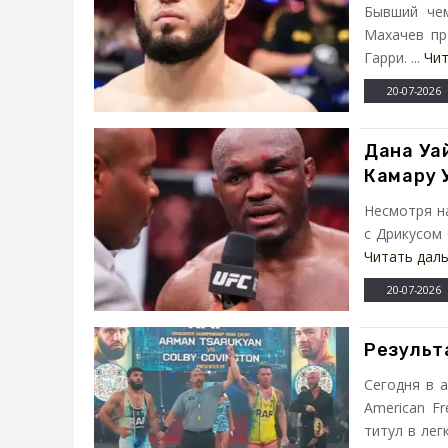
Бывший чем
Махачев пр
Гарри. ...
Чит
20-07-2026
Дана Уа
Камару 
Несмотря н
с Дрикусом 
Читать дал
20-07-2026
Результа
Сегодня в 
American Fr
титул в ле