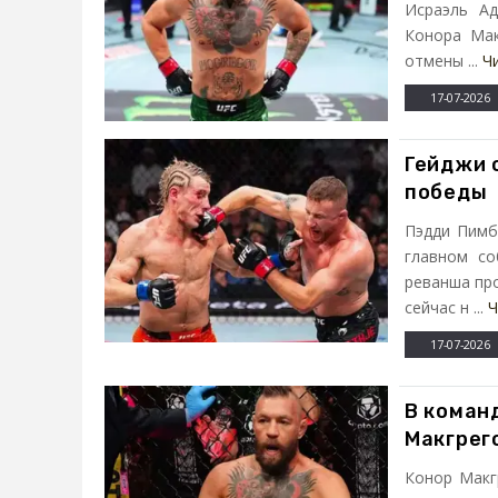
Исраэль Ад
Конора Мак
отмены ...
Ч
17-07-2026
Гейджи 
победы
Пэдди Пимб
главном со
реванша пр
сейчас н ...
Ч
17-07-2026
В коман
Макгрег
Конор Макг