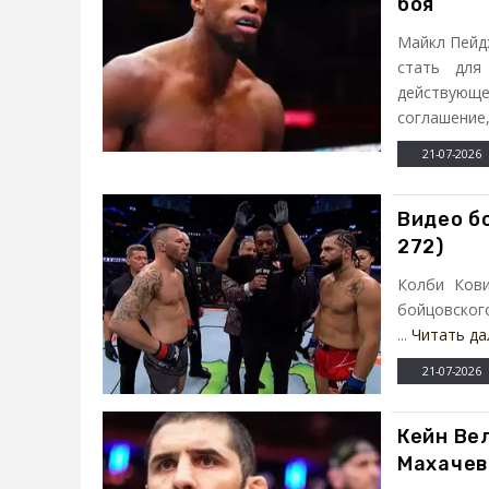
боя
Майкл Пейд
стать для
действующе
соглашение, 
21-07-2026
Видео бо
272)
Колби Кови
бойцовского
...
Читать да
21-07-2026
Кейн Ве
Махачев