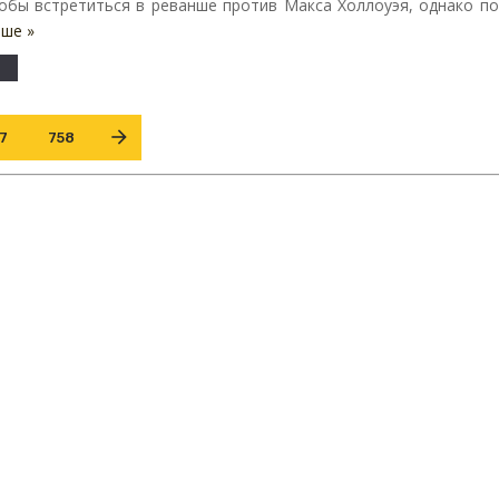
обы встретиться в реванше против Макса Холлоуэя, однако по .
ьше »
7
758