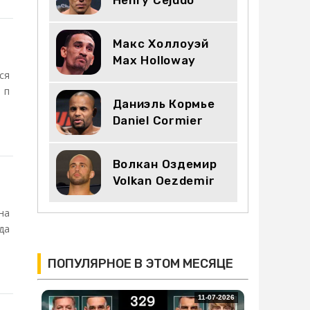
Макс Холлоуэй
Max Holloway
ся
 п
Даниэль Кормье
Daniel Cormier
Волкан Оздемир
Volkan Oezdemir
на
да
ПОПУЛЯРНОЕ В ЭТОМ МЕСЯЦЕ
11-07-2026