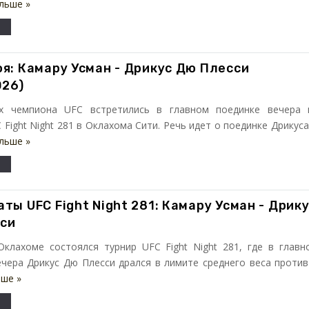
льше »
оя: Камару Усман - Дрикус Дю Плесси
026)
х чемпиона UFC встретились в главном поединке вечера 
 Fight Night 281 в Оклахома Сити. Речь идет о поединке Дрикуса
льше »
ты UFC Fight Night 281: Камару Усман - Дрик
си
Оклахоме состоялся турнир UFC Fight Night 281, где в главн
чера Дрикус Дю Плесси дрался в лимите среднего веса против .
ьше »