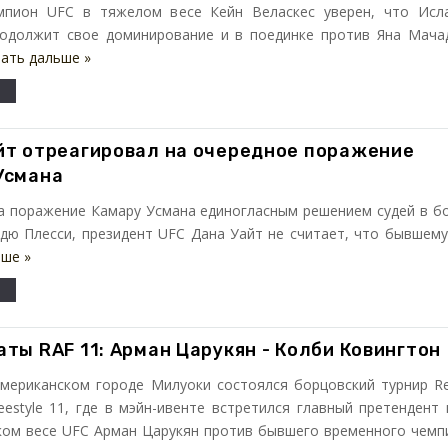
пион UFC в тяжелом весе Кейн Веласкес уверен, что Исл
одолжит свое доминирование и в поединке против Яна Мача
ать дальше »
йт отреагировал на очередное поражение
Усмана
а поражение Камару Усмана единогласным решением судей в б
дю Плесси, президент UFC Дана Уайт не считает, что бывшему .
ьше »
ты RAF 11: Арман Царукян - Колби Ковингтон
американском городе Милуоки состоялся борцовский турнир Re
eestyle 11, где в мэйн-ивенте встретился главный претендент 
гком весе UFC Арман Царукян против бывшего временного чемп