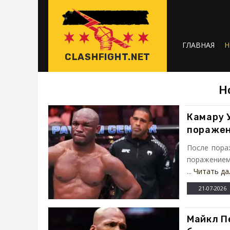
ГЛАВНАЯ
Н
CLASHFIGHT.NET
Н
Камару 
поражен
После пора
поражением
...
Читать да
21-07-2026
Майкл П