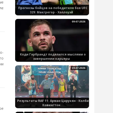
ме
ле
Прогнозы бойцов на победителя боя UFC
329: Макгрегор - Холлоуэй
09-07-2026
о-
Коди Гарбрандт поделился мыслями о
го
завершении карьеры
ии
19-07-2026
Результаты RAF 11: Арман Царукян - Колби
Ковингтон
ре