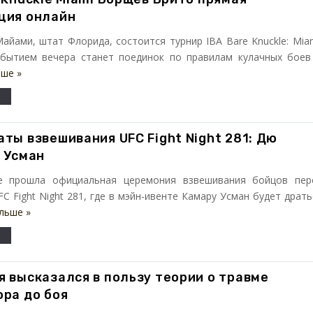
ция онлайн
айами, штат Флорида, состоится турнир IBA Bare Knuckle: Miam
бытием вечера станет поединок по правилам кулачных боев .
ьше »
ты взвешивания UFC Fight Night 281: Дю
- Усман
е прошла официальная церемония взвешивания бойцов пер
C Fight Night 281, где в мэйн-ивенте Камару Усман будет драть
льше »
я высказался в пользу теории о травме
ора до боя