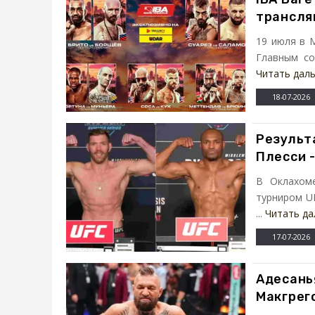
трансля
19 июля в М
Главным со
Читать дал
18-07-2026
Результа
Плесси 
В Оклахом
турниром UF
...
Читать да
17-07-2026
Адесань
Макгрег