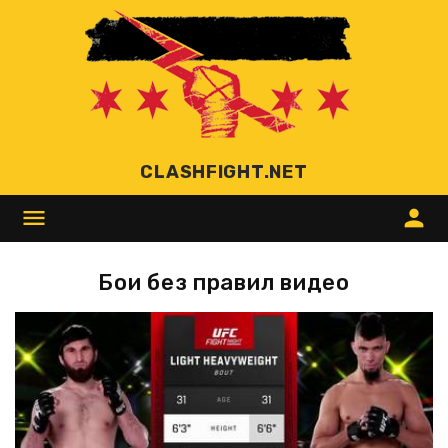
CLASHFIGHT.NET
menu
person
Бои без правил видео