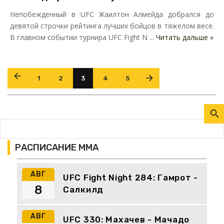
Непобежденный в UFC Жаилтон Алмейда добрался до
девятой строчки рейтинга лучших бойцов в тяжелом весе.
В главном событии турнира UFC Fight N ...
Читать дальше »
1
2
3
4
5
РАСПИСАНИЕ ММА
АВГ
UFC Fight Night 284: Гамрот -
8
Салкилд
АВГ
UFC 330: Махачев - Мачадо