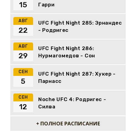
15
Гарри
АВГ
UFC Fight Night 285: Эрнандес
22
- Родригес
АВГ
UFC Fight Night 286:
29
Нурмагомедов - Сон
СЕН
UFC Fight Night 287: Хукер -
5
Парнасс
СЕН
Noche UFC 4: Родригес -
12
Силва
+ ПОЛНОЕ РАСПИСАНИЕ