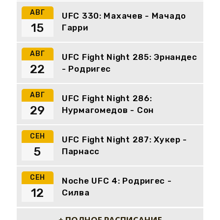
АВГ
UFC 330: Махачев - Мачадо
15
Гарри
АВГ
UFC Fight Night 285: Эрнандес
22
- Родригес
АВГ
UFC Fight Night 286:
29
Нурмагомедов - Сон
СЕН
UFC Fight Night 287: Хукер -
5
Парнасс
СЕН
Noche UFC 4: Родригес -
12
Силва
+ ПОЛНОЕ РАСПИСАНИЕ