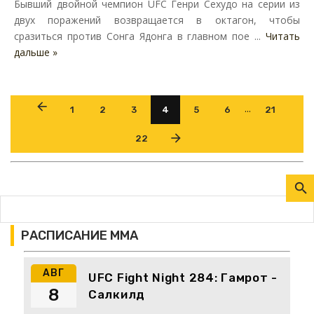
Бывший двойной чемпион UFC Генри Сехудо на серии из
двух поражений возвращается в октагон, чтобы
сразиться против Сонга Ядонга в главном пое ...
Читать
дальше »
...
1
2
3
4
5
6
21
22
РАСПИСАНИЕ ММА
АВГ
UFC Fight Night 284: Гамрот -
8
Салкилд