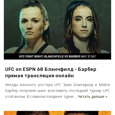
UFC on ESPN 68 Бланчфилд - Барбер
прямая трансляция онлайн
Звезды женского ростера UFC Эрин Бланчфилд и Мэйси
Барбер получили шанс возглавить последний турнир UFC
этой весны. В главном поединке турни ...
Читать дальше »