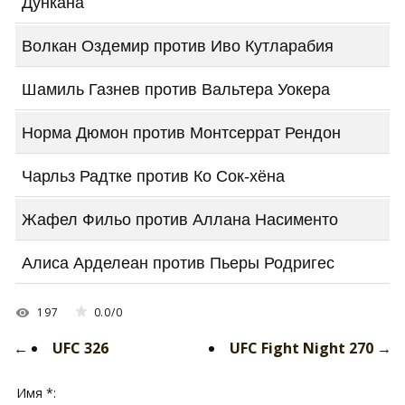
Дункана
Волкан Оздемир против Иво Кутларабия
Шамиль Газнев против Вальтера Уокера
Норма Дюмон против Монтсеррат Рендон
Чарльз Радтке против Ко Сок-хёна
Жафел Фильо против Аллана Насименто
Алиса Арделеан против Пьеры Родригес
197
0.0
/
0
←
UFC 326
UFC Fight Night 270
→
Имя *: