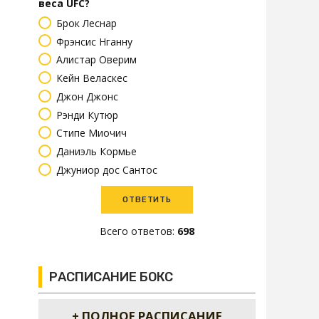
веса UFC?
Брок Леснар
Фрэнсис Нганну
Алистар Оверим
Кейн Веласкес
Джон Джонс
Рэнди Кутюр
Стипе Миочич
Даниэль Кормье
Джуниор дос Сантос
Всего ответов:
698
РАСПИСАНИЕ БОКС
+ ПОЛНОЕ РАСПИСАНИЕ