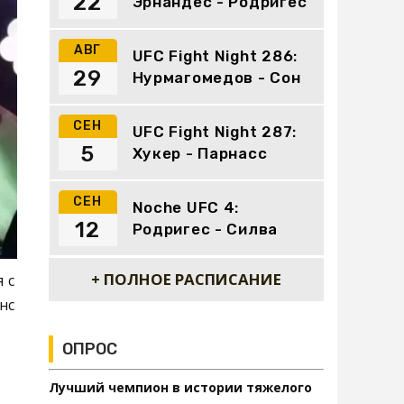
22
Эрнандес - Родригес
АВГ
UFC Fight Night 286:
29
Нурмагомедов - Сон
СЕН
UFC Fight Night 287:
5
Хукер - Парнасс
СЕН
Noche UFC 4:
12
Родригес - Силва
+ ПОЛНОЕ РАСПИСАНИЕ
 с
нс
ОПРОС
Лучший чемпион в истории тяжелого