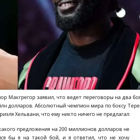
р Макгрегор заявил, что ведет переговоры на два боя
лн долларов. Абсолютный чемпион мира по боксу Тере
риэля Хельвани, что ему никто ничего не предлагал:
какого предложения на 200 миллионов долларов не
лся бы я на такой бой, и я ответил, что не хочу