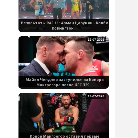
Результаты RAF 11: Арман Царукян - Колби
Ковингтон
15-07-2026
Майкл Чендлер заступился за Конора
Макгрегора после UFC 329
13-07-2026
Конор Макгрегор оставил первые