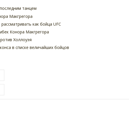
 последним танцем
нора Макгрегора
 рассматривать как бойца UFC
мбек Конора Макгрегора
против Холлоуэя
онса в списке величайших бойцов