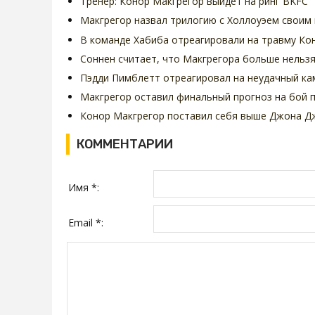
Тренер: Конор Макгрегор выйдет на ринг BKFC
Макгрегор назвал трилогию с Холлоуэем своим
В команде Хабиба отреагировали на травму Ко
Соннен считает, что Макгрегора больше нельзя
Пэдди Пимблетт отреагировал на неудачный ка
Макгрегор оставил финальный прогноз на бой 
Конор Макгрегор поставил себя выше Джона Дж
КОММЕНТАРИИ
Имя *:
Email *: