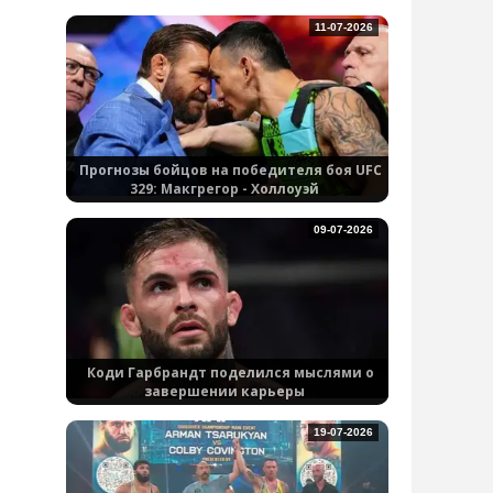
11-07-2026
Прогнозы бойцов на победителя боя UFC
329: Макгрегор - Холлоуэй
09-07-2026
Коди Гарбрандт поделился мыслями о
завершении карьеры
19-07-2026