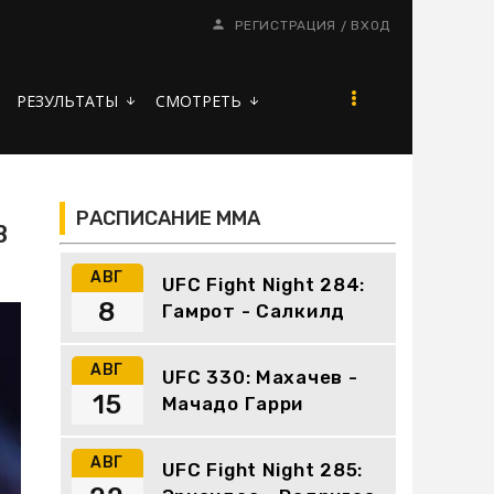
/
РЕГИСТРАЦИЯ
ВХОД
РЕЗУЛЬТАТЫ
СМОТРЕТЬ
arrow_downward
arrow_downward
РАСПИСАНИЕ ММА
В
АВГ
UFC Fight Night 284:
8
Гамрот - Салкилд
АВГ
UFC 330: Махачев -
15
Мачадо Гарри
АВГ
UFC Fight Night 285: