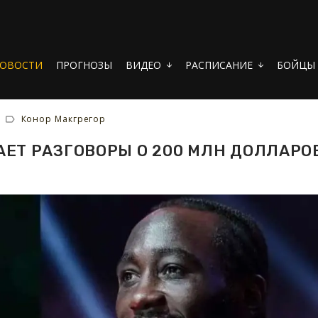
ОВОСТИ
ПРОГНОЗЫ
ВИДЕО
РАСПИСАНИЕ
БОЙЦЫ
arrow_downward
arrow_downward
Конор Макгрегор
ЕТ РАЗГОВОРЫ О 200 МЛН ДОЛЛАРО