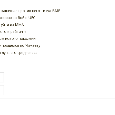
и защищал против него титул BMF
онорар за бой в UFC
 уйти из ММА
сто в рейтинге
ом нового поколения
о прошелся по Чимаеву
 лучшего средневеса