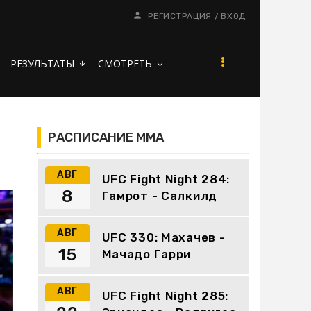
/
РЕГИСТРАЦИЯ
ВХОД
РЕЗУЛЬТАТЫ
СМОТРЕТЬ
arrow_downward
arrow_downward
РАСПИСАНИЕ ММА
АВГ
UFC Fight Night 284:
8
Гамрот - Салкилд
АВГ
UFC 330: Махачев -
15
Мачадо Гарри
АВГ
UFC Fight Night 285: