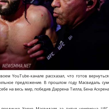
воем YouTube-канале рассказал, что готов вернуться
вильное предложение. В прошлом году Масвидаль сум
себе на весь мир, победив Даррена Тилла, Бена Аскрена
 поединке Хорхе Масвидаля за титул чемпиона UFC