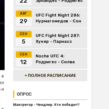
22
Эрнандес - Родригес
АВГ
UFC Fight Night 286:
29
Нурмагомедов - Сон
СЕН
UFC Fight Night 287:
5
Хукер - Парнасс
СЕН
Noche UFC 4:
12
Родригес - Силва
+ ПОЛНОЕ РАСПИСАНИЕ
 в
ел
 и
ОПРОС
Макгрегор - Чендлер. Кто победит?
 в