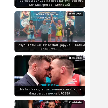
Прогнозы бойцов на победителя боя UFC
329: Макгрегор - Холлоуэй
19-07-2026
Результаты RAF 11: Арман Царукян - Колби
Ковингтон
15-07-2026
Майкл Чендлер заступился за Конора
Макгрегора после UFC 329
13-07-2026