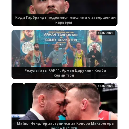
Коди Гарбрандт поделился мыслями о завершении
карьеры
19-07-2026
Результаты RAF 11: Арман Царукян - Колби
Ковингтон
15-07-2026
Майкл Чендлер заступился за Конора Макгрегора
после UFC 329