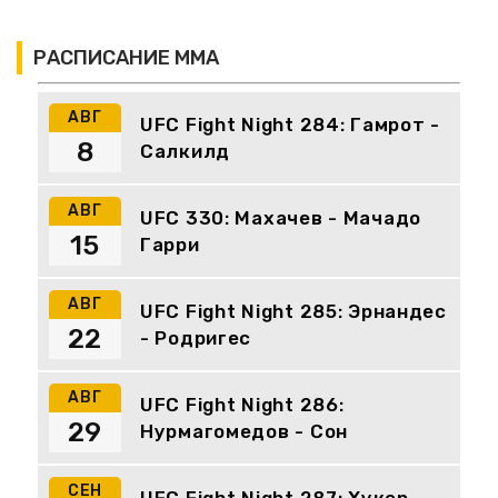
РАСПИСАНИЕ ММА
АВГ
UFC Fight Night 284: Гамрот -
8
Салкилд
АВГ
UFC 330: Махачев - Мачадо
15
Гарри
АВГ
UFC Fight Night 285: Эрнандес
22
- Родригес
АВГ
UFC Fight Night 286:
29
Нурмагомедов - Сон
СЕН
UFC Fight Night 287: Хукер -