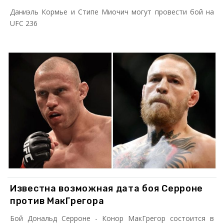
Даниэль Кормье и Стипе Миочич могут провести бой на
UFC 236
Известна возможная дата боя Серроне
против МакГрегора
Бой Дональд Серроне - Конор МакГрегор состоится в