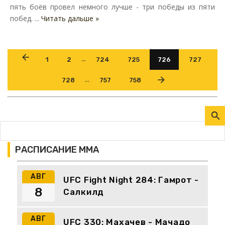
пять боёв провел немного лучше - три победы из пяти
побед. ...
Читать дальше »
...
1
2
724
725
726
727
...
728
757
758
РАСПИСАНИЕ ММА
АВГ
UFC Fight Night 284: Гамрот -
8
Салкилд
АВГ
UFC 330: Махачев - Мачадо