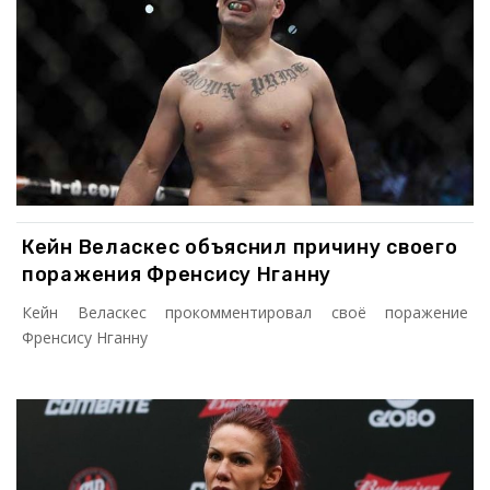
Кейн Веласкес объяснил причину своего
поражения Френсису Нганну
Кейн Веласкес прокомментировал своё поражение
Френсису Нганну