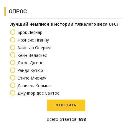
ОПРОС
Лучший чемпион в истории тяжелого веса UFC?
Брок Леснар
Фрэнсис Нганну
Алистар Оверим
Кейн Веласкес
Джон Джонс
Рэнди Кутюр
Стипе Миочич
Даниэль Кормье
Джуниор дос Сантос
Всего ответов:
698