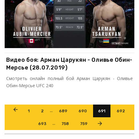
Видео боя: Арман Царукян - Оливье Обин-
Мерсье (28.07.2019)
Смотреть онлайн полный бой Арман Царукян - Оливье
Обин-Мерсье UFC 240
...
1
2
689
690
691
692
...
693
758
759