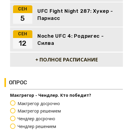
СЕН
UFC Fight Night 287: Хукер -
5
Парнасс
СЕН
Noche UFC 4: Родригес -
12
Силва
+ ПОЛНОЕ РАСПИСАНИЕ
ОПРОС
Макгрегор - Чендлер. Кто победит?
Макгрегор досрочно
Макгрегор решением
Чендлер досрочно
Чендлер решением