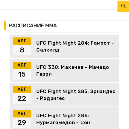
РАСПИСАНИЕ ММА
АВГ
UFC Fight Night 284: Гамрот -
8
Салкилд
АВГ
UFC 330: Махачев - Мачадо
15
Гарри
АВГ
UFC Fight Night 285: Эрнандес
22
- Родригес
АВГ
UFC Fight Night 286:
29
Нурмагомедов - Сон