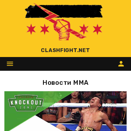
CLASHFIGHT.NET
menu
person
Новости ММА