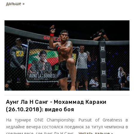
дальше »
Аунг Ла Н Санг - Мохаммад Караки
(26.10.2018): видео боя
На турнире ONE Championship: Pursuit of Greatness в
хедлайне вечера состоялся поединок за титул чемпиона в
среднем весе, где Аунг Ла Н Санг ...
Читать дальше »