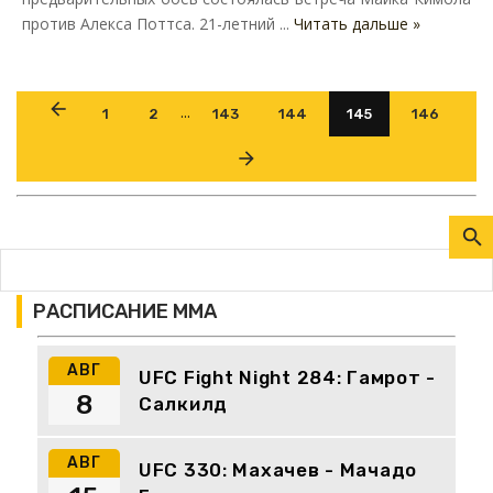
против Алекса Поттса. 21-летний ...
Читать дальше »
...
1
2
143
144
145
146
РАСПИСАНИЕ ММА
АВГ
UFC Fight Night 284: Гамрот -
8
Салкилд
АВГ
UFC 330: Махачев - Мачадо