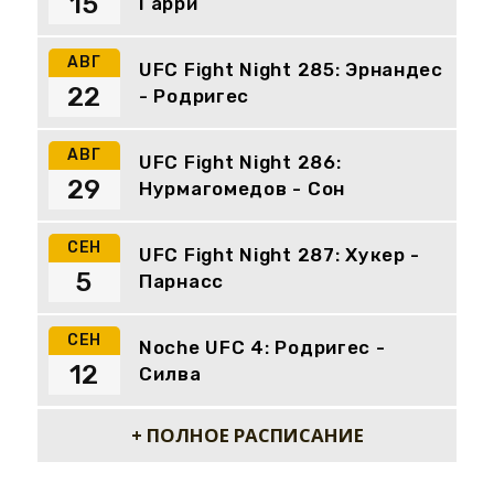
15
Гарри
АВГ
UFC Fight Night 285: Эрнандес
22
- Родригес
АВГ
UFC Fight Night 286:
29
Нурмагомедов - Сон
СЕН
UFC Fight Night 287: Хукер -
5
Парнасс
СЕН
Noche UFC 4: Родригес -
12
Силва
+ ПОЛНОЕ РАСПИСАНИЕ