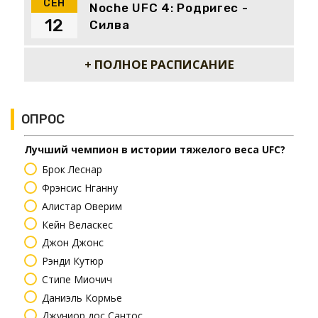
СЕН
Noche UFC 4: Родригес -
12
Силва
+ ПОЛНОЕ РАСПИСАНИЕ
ОПРОС
Лучший чемпион в истории тяжелого веса UFC?
Брок Леснар
Фрэнсис Нганну
Алистар Оверим
Кейн Веласкес
Джон Джонс
Рэнди Кутюр
Стипе Миочич
Даниэль Кормье
Джуниор дос Сантос