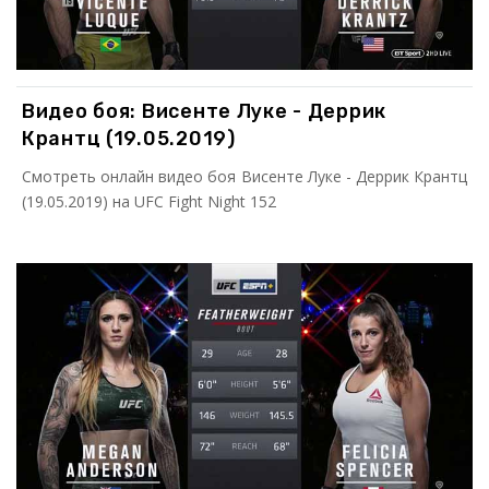
Видео боя: Висенте Луке - Деррик
Крантц (19.05.2019)
Смотреть онлайн видео боя Висенте Луке - Деррик Крантц
(19.05.2019) на UFC Fight Night 152