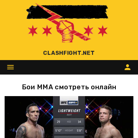
CLASHFIGHT.NET
menu
person
Бои ММА смотреть онлайн