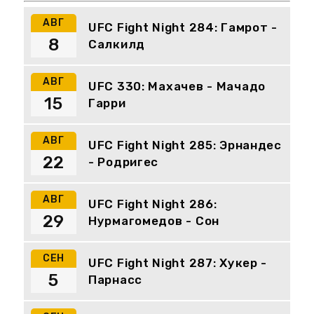
АВГ
UFC Fight Night 284: Гамрот -
8
Салкилд
АВГ
UFC 330: Махачев - Мачадо
15
Гарри
АВГ
UFC Fight Night 285: Эрнандес
22
- Родригес
АВГ
UFC Fight Night 286:
29
Нурмагомедов - Сон
СЕН
UFC Fight Night 287: Хукер -
5
Парнасс